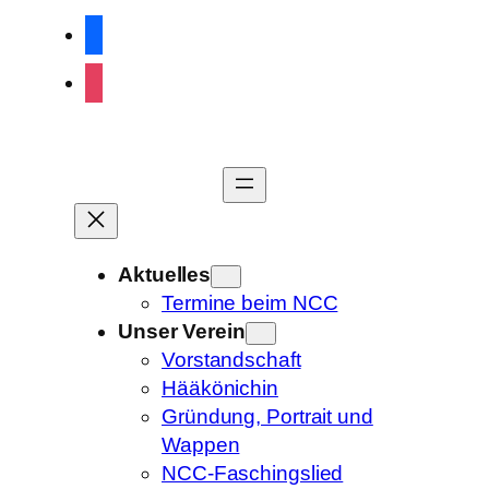
Zum
facebook
Inhalt
instagram
springen
Aktuelles
Termine beim NCC
Unser Verein
Vorstandschaft
Hääkönichin
Gründung, Portrait und
Wappen
NCC-Faschingslied